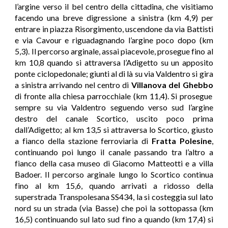
l’argine verso il bel centro della cittadina, che visitiamo
facendo una breve digressione a sinistra (km 4,9) per
entrare in piazza Risorgimento, uscendone da via Battisti
e via Cavour e riguadagnando l’argine poco dopo (km
5,3). Il percorso arginale, assai piacevole, prosegue fino al
km 10,8 quando si attraversa l’Adigetto su un apposito
ponte ciclopedonale; giunti al di là su via Valdentro si gira
a sinistra arrivando nel centro di
Villanova del Ghebbo
di fronte alla chiesa parrocchiale (km 11,4). Si prosegue
sempre su via Valdentro seguendo verso sud l’argine
destro del canale Scortico, uscito poco prima
dall’Adigetto; al km 13,5 si attraversa lo Scortico, giusto
a fianco della stazione ferroviaria di
Fratta Polesine
,
continuando poi lungo il canale passando tra l’altro a
fianco della casa museo di Giacomo Matteotti e a villa
Badoer. Il percorso arginale lungo lo Scortico continua
fino al km 15,6, quando arrivati a ridosso della
superstrada Transpolesana SS434, la si costeggia sul lato
nord su un strada (via Basse) che poi la sottopassa (km
16,5) continuando sul lato sud fino a quando (km 17,4) si