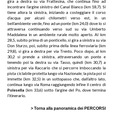
gira a destra su via Frattesina, che continua fino ad
incontrare l’argine sinistro del Canal Bianco (km 18,7). Si
tiene allora la sinistra, iniziando a costeggiare il corso
d’acqua per alcuni chilometri verso est, in un
bell’ambiente verde, fino ad un ponte (km 24,0) dove lo si
attraversa continuando verso sud su via Umberto
Maddalena in un ambiente rurale molto aperto. Al km
28,5, subito prima di un ponticello, si gira a sinistra su via
Don Sturzo, poi, subito prima della linea ferroviaria (km
29,8), si gira a destra per via Trento. Poco dopo, al km
30,2 si prende a sinistra, attraversando un ponte e
tenendo poi la destra su via Tasso, quindi (km 30,7) a
sinistra per via Raccario che si percorre imboccando la
pista ciclabile protetta lungo via Nazionale; la pista poi si
immette (km 32,5) in un sottopasso che, dall’altro lato,
continua lungo via Roma raggiungendo infine il centro di
Polesella
(km 33,6) sotto l’argine del Po, dove termina
l’itinerario.
>
T
orna alla panoramica dei PERCORSI