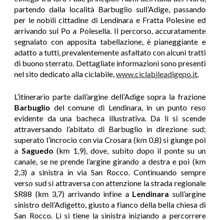
partendo dalla località Barbuglio sull’Adige, passando
per le nobili cittadine di Lendinara e Fratta Polesine ed
arrivando sul Po a Polesella. Il percorso, accuratamente
segnalato con apposita tabellazione, è pianeggiante e
adatto a tutti, prevalentemente asfaltato con alcuni tratti
di buono sterrato. Dettagliate informazioni sono presenti
nel sito dedicato alla ciclabile,
www.ciclabileadigepo.it
.
L’itinerario parte dall’argine dell’Adige sopra la frazione
Barbuglio
del comune di Lendinara, in un punto reso
evidente da una bacheca illustrativa. Da lì si scende
attraversando l’abitato di Barbuglio in direzione sud;
superato l’incrocio con via Crosara (km 0,8) si giunge poi
a
Saguedo
(km 1,9), dove, subito dopo il ponte su un
canale, se ne prende l’argine girando a destra e poi (km
2,3) a sinistra in via San Rocco. Continuando sempre
verso sud si attraversa con attenzione la strada regionale
SR88 (km 3,7) arrivando infine a
Lendinara
sull’argine
sinistro dell’Adigetto, giusto a fianco della bella chiesa di
San Rocco. Lì si tiene la sinistra iniziando a percorrere