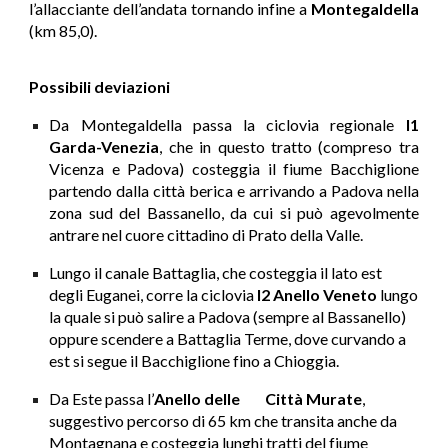
l’allacciante dell’andata tornando infine a
Montegaldella
(km 85,0).
Possibili deviazioni
Da Montegaldella passa la ciclovia regionale
I1
Garda-Venezia
, che in questo tratto (compreso tra
Vicenza e Padova) costeggia il fiume Bacchiglione
partendo dalla città berica e arrivando a Padova nella
zona sud del Bassanello, da cui si può agevolmente
antrare nel cuore cittadino di Prato della Valle.
Lungo il canale Battaglia, che costeggia il lato est
degli Euganei, corre la ciclovia
I2 Anello Veneto
lungo
la quale si può salire a Padova (sempre al Bassanello)
oppure scendere a Battaglia Terme, dove curvando a
est si segue il Bacchiglione fino a Chioggia.
Da Este passa l’
Anello delle
Città Murate
,
suggestivo percorso di 65 km che transita anche da
Montagnana e costeggia lunghi tratti del fiume