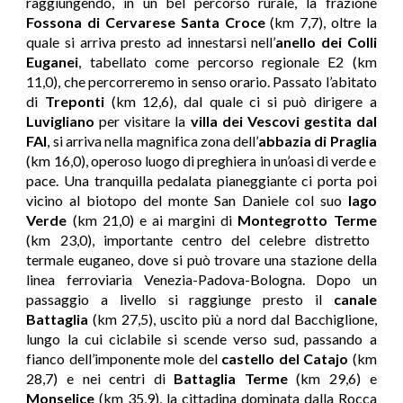
raggiungendo, in un bel percorso rurale, la frazione
Fossona di Cervarese Santa Croce
(km 7,7), oltre la
quale si arriva presto ad innestarsi nell’
anello dei Colli
Euganei
, tabellato come percorso regionale E2 (km
11,0), che percorreremo in senso orario. Passato l’abitato
di
Treponti
(km 12,6), dal quale ci si può dirigere a
Luvigliano
per visitare la
villa dei Vescovi gestita dal
FAI
, si arriva nella magnifica zona dell’
abbazia di Praglia
(km 16,0), operoso luogo di preghiera in un’oasi di verde e
pace. Una tranquilla pedalata pianeggiante ci porta poi
vicino al biotopo del monte San Daniele col suo
lago
Verde
(km 21,0) e ai margini di
Montegrotto Terme
(km 23,0), importante centro del celebre distretto
termale euganeo, dove si può trovare una stazione della
linea ferroviaria Venezia-Padova-Bologna. Dopo un
passaggio a livello si raggiunge presto il
canale
Battaglia
(km 27,5), uscito più a nord dal Bacchiglione,
lungo la cui ciclabile si scende verso sud, passando a
fianco dell’imponente mole del
castello del Catajo
(km
28,7) e nei centri di
Battaglia Terme
(km 29,6) e
Monselice
(km 35,9), la cittadina dominata dalla Rocca