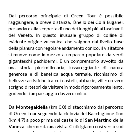
Dal percorso principale di Green Tour è possibile
raggiungere, a breve distanza, l’anello dei Colli Euganei,
per andare alla scoperta di uno dei luoghi più affascinanti
del Veneto. In questo inusuale gruppo di colline di
evidente origine vulcanica, che salgono dal livello base
della pianura con regolare andamento conico, il visitatore
si muove come in mezzo a un parco popolato da verdi
giganteschi pachidermi. È un comprensorio avvolto da
una storia plurimillenaria, lussureggiante di natura
generosa e di benefica acqua termale, ricchissimo di
bellezze artistiche tra cui castelli, abbazie, ville: un vero
scrigno di tesori da visitare in modo rigorosamente lento,
godendosi un paesaggio davvero unico.
Da
Montegaldella
(km 0,0) ci stacchiamo dal percorso
di Green Tour seguendo la ciclovia del Bacchiglione fino
(km 4,7) a poco prima del
castello di San Martino della
Vaneza
, che merita una visita. Ci dirigiamo così verso sud