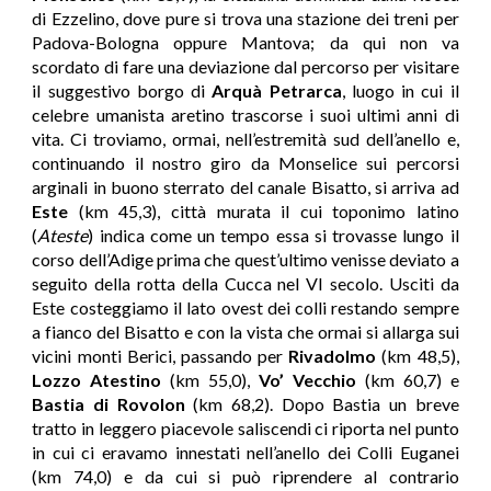
di Ezzelino, dove pure si trova una stazione dei treni per
Padova-Bologna oppure Mantova; da qui non va
scordato di fare una deviazione dal percorso per visitare
il suggestivo borgo di
Arquà Petrarca
, luogo in cui il
celebre umanista aretino trascorse i suoi ultimi anni di
vita. Ci troviamo, ormai, nell’estremità sud dell’anello e,
continuando il nostro giro da Monselice sui percorsi
arginali in buono sterrato del canale Bisatto, si arriva ad
Este
(km 45,3), città murata il cui toponimo latino
(
Ateste
) indica come un tempo essa si trovasse lungo il
corso dell’Adige prima che quest’ultimo venisse deviato a
seguito della rotta della Cucca nel VI secolo. Usciti da
Este costeggiamo il lato ovest dei colli restando sempre
a fianco del Bisatto e con la vista che ormai si allarga sui
vicini monti Berici, passando per
Rivadolmo
(km 48,5),
Lozzo Atestino
(km 55,0),
Vo’ Vecchio
(km 60,7) e
Bastia di Rovolon
(km 68,2). Dopo Bastia un breve
tratto in leggero piacevole saliscendi ci riporta nel punto
in cui ci eravamo innestati nell’anello dei Colli Euganei
(km 74,0) e da cui si può riprendere al contrario