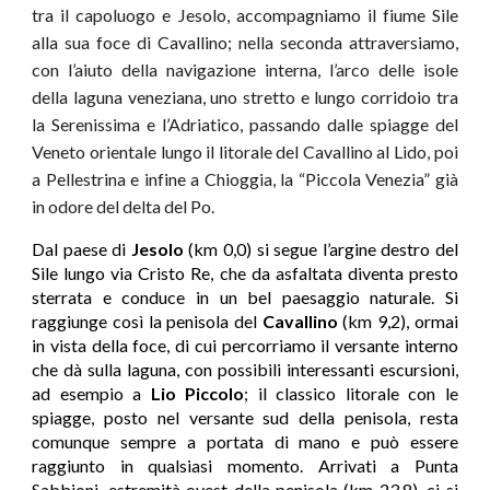
tra il capoluogo e Jesolo, accompagniamo il fiume Sile
alla sua foce di Cavallino; nella seconda attraversiamo,
con l’aiuto della navigazione interna, l’arco delle isole
della laguna veneziana, uno stretto e lungo corridoio tra
la Serenissima e l’Adriatico, passando dalle spiagge del
Veneto orientale lungo il litorale del Cavallino al Lido, poi
a Pellestrina e infine a Chioggia, la “Piccola Venezia” già
in odore del delta del Po.
Dal paese di
Jesolo
(km 0,0) si segue l’argine destro del
Sile lungo via Cristo Re, che da asfaltata diventa presto
sterrata e conduce in un bel paesaggio naturale. Si
raggiunge così la penisola del
Cavallino
(km 9,2), ormai
in vista della foce, di cui percorriamo il versante interno
che dà sulla laguna, con possibili interessanti escursioni,
ad esempio a
Lio Piccolo
; il classico litorale con le
spiagge, posto nel versante sud della penisola, resta
comunque sempre a portata di mano e può essere
raggiunto in qualsiasi momento. Arrivati a Punta
Sabbioni, estremità ovest della penisola (km 23,8), ci si