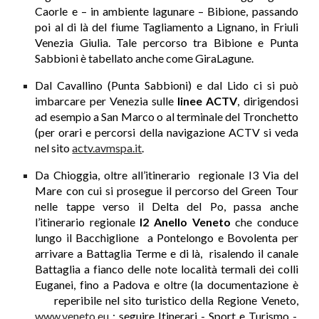
Caorle e – in ambiente lagunare – Bibione, passando
poi al di là del fiume Tagliamento a Lignano, in Friuli
Venezia Giulia. Tale percorso tra Bibione e Punta
Sabbioni è tabellato anche come GiraLagune.
Dal Cavallino (Punta Sabbioni) e dal Lido ci si può
imbarcare per Venezia sulle
linee ACTV
, dirigendosi
ad esempio a San Marco o al terminale del Tronchetto
(per orari e percorsi della navigazione ACTV si veda
nel sito
actv.avmspa.it
.
Da Chioggia, oltre all’itinerario
regionale I3 Via del
Mare con cui si prosegue il percorso del Green Tour
nelle tappe verso il Delta del Po, passa anche
l’itinerario regionale
I2 Anello Veneto
che conduce
lungo il Bacchiglione a Pontelongo e Bovolenta per
arrivare a Battaglia Terme e di là, risalendo il canale
Battaglia a fianco delle note località termali dei colli
Euganei, fino a Padova e oltre (la documentazione è
reperibile nel sito turistico della Regione Veneto,
www.veneto.eu
: seguire Itinerari - Sport e Turismo -