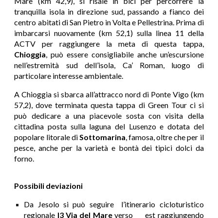
Mare (km 42,9), si risale in bici per percorrere la
tranquilla isola in direzione sud, passando a fianco dei
centro abitati di San Pietro in Volta e Pellestrina. Prima di
imbarcarsi nuovamente (km 52,1) sulla linea 11 della
ACTV per raggiungere la meta di questa tappa,
Chioggia
, può essere consigliabile anche un’escursione
nell’estremità sud dell’isola, Ca’ Roman, luogo di
particolare interesse ambientale.
A Chioggia si sbarca all’attracco nord di Ponte Vigo (km
57,2), dove terminata questa tappa di Green Tour ci si
può dedicare a una piacevole sosta con visita della
cittadina posta sulla laguna del Lusenzo e dotata del
popolare litorale di
Sottomarina
, famosa, oltre che per il
pesce, anche per la varietà e bontà dei tipici dolci da
forno.
Possibili deviazioni
Da Jesolo si può seguire
l’itinerario cicloturistico
regionale
I3 Via del Mare
verso
est raggiungendo