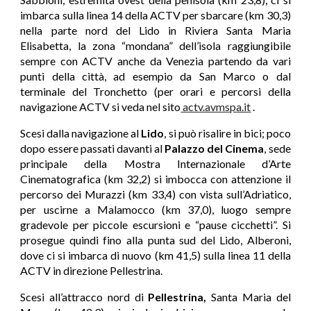
imbarca sulla linea 14 della ACTV per sbarcare (km 30,3)
nella parte nord del Lido in Riviera Santa Maria
Elisabetta, la zona “mondana” dell’isola raggiungibile
sempre con ACTV anche da Venezia partendo da vari
punti della città, ad esempio da San Marco o dal
terminale del Tronchetto (per orari e percorsi della
navigazione ACTV si veda nel sito
actv.avmspa.it
.
Scesi dalla navigazione al
Lido
, si può risalire in bici; poco
dopo essere passati davanti al
Palazzo del Cinema
, sede
principale della Mostra Internazionale d’Arte
Cinematografica (km 32,2) si imbocca con attenzione il
percorso dei Murazzi (km 33,4) con vista sull’Adriatico,
per uscirne a Malamocco (km 37,0), luogo sempre
gradevole per piccole escursioni e “pause cicchetti”. Si
prosegue quindi fino alla punta sud del Lido, Alberoni,
dove ci si imbarca di nuovo (km 41,5) sulla linea 11 della
ACTV in direzione Pellestrina.
Scesi all’attracco nord di
Pellestrina,
Santa Maria del